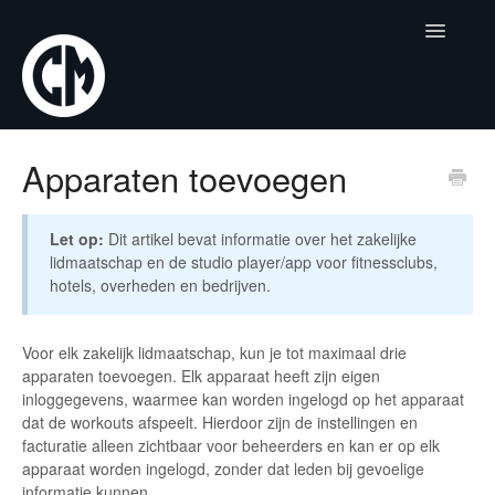
Toggle
Navigatio
Home
Apparaten toevoegen
Account & Lidmaatschappen
Let op:
Dit artikel bevat informatie over het zakelijke
Apparatuur & Gebruik
lidmaatschap en de studio player/app voor fitnessclubs,
hotels, overheden en bedrijven.
Bike+
Voor elk zakelijk lidmaatschap, kun je tot maximaal drie
Webshop
apparaten toevoegen. Elk apparaat heeft zijn eigen
inloggegevens, waarmee kan worden ingelogd op het apparaat
Workouts
dat de workouts afspeelt. Hierdoor zijn de instellingen en
facturatie alleen zichtbaar voor beheerders en kan er op elk
apparaat worden ingelogd, zonder dat leden bij gevoelige
Zakelijk
informatie kunnen.