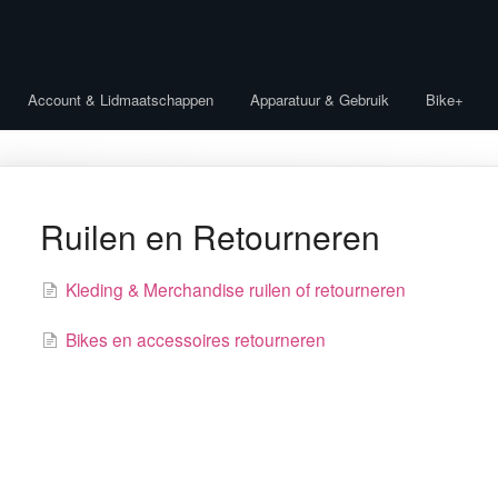
Account & Lidmaatschappen
Apparatuur & Gebruik
Bike+
Ruilen en Retourneren
Kleding & Merchandise ruilen of retourneren
Bikes en accessoires retourneren