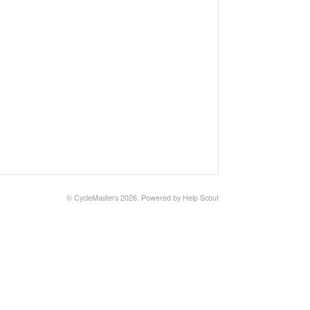
©
CycleMasters
2026.
Powered by
Help Scout