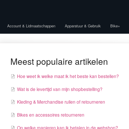
Account & Lidmaatschappen
Apparatuur & Gebruik
Bike+
Meest populaire artikelen
Hoe weet ik welke maat ik het beste kan bestellen?
Wat is de levertijd van mijn shopbestelling?
Kleding & Merchandise ruilen of retourneren
Bikes en accessoires retourneren
Op welke manieren kan ik betalen in de webshop?