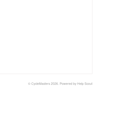
©
CycleMasters
2026.
Powered by
Help Scout